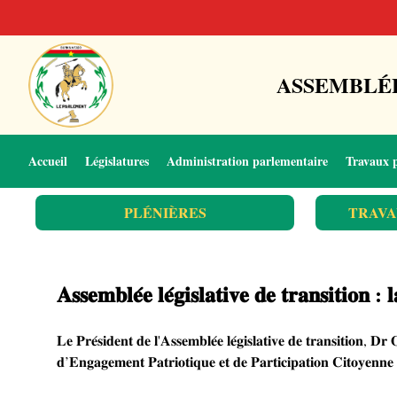
ASSEMBLÉE
Accueil
Législatures
Administration parlementaire
Travaux 
PLÉNIÈRES
TRAVA
𝐀𝐬𝐬𝐞𝐦𝐛𝐥𝐞́𝐞 𝐥𝐞́𝐠𝐢𝐬𝐥𝐚𝐭𝐢𝐯𝐞 𝐝𝐞 𝐭𝐫𝐚𝐧𝐬𝐢𝐭𝐢𝐨𝐧 
𝐋𝐞 𝐏𝐫𝐞́𝐬𝐢𝐝𝐞𝐧𝐭 𝐝𝐞 𝐥'𝐀𝐬𝐬𝐞𝐦𝐛𝐥𝐞́𝐞 𝐥𝐞́𝐠𝐢𝐬𝐥𝐚𝐭𝐢𝐯𝐞 𝐝𝐞 𝐭𝐫𝐚𝐧𝐬𝐢𝐭𝐢
𝐝’𝐄𝐧𝐠𝐚𝐠𝐞𝐦𝐞𝐧𝐭 𝐏𝐚𝐭𝐫𝐢𝐨𝐭𝐢𝐪𝐮𝐞 𝐞𝐭 𝐝𝐞 𝐏𝐚𝐫𝐭𝐢𝐜𝐢𝐩𝐚𝐭𝐢𝐨𝐧 𝐂𝐢𝐭𝐨𝐲𝐞𝐧