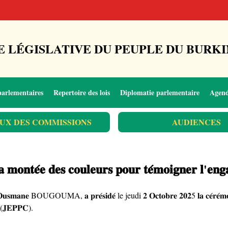
 LÉGISLATIVE DU PEUPLE DU BURKI
parlementaires
Repertoire des lois
Diplomatie parlementaire
Agen
UX DES COMMISSIONS
AUDIENCES
: 𝐥𝐚 𝐦𝐨𝐧𝐭𝐞́𝐞 𝐝𝐞𝐬 𝐜𝐨𝐮𝐥𝐞𝐮𝐫𝐬 𝐩𝐨𝐮𝐫 𝐭𝐞́𝐦𝐨𝐢𝐠𝐧𝐞𝐫 𝐥'𝐞𝐧
𝐨𝐧, 𝐃𝐫 𝐎𝐮𝐬𝐦𝐚𝐧𝐞 BOUGOUMA, 𝐚 𝐩𝐫𝐞́𝐬𝐢𝐝𝐞́ le jeudi 𝟐 𝐎𝐜𝐭𝐨𝐛𝐫𝐞 𝟐𝟎𝟐5 𝐥𝐚 𝐜𝐞́𝐫𝐞́𝐦𝐨𝐧𝐢
𝐞 (𝐉𝐄𝐏𝐏𝐂).