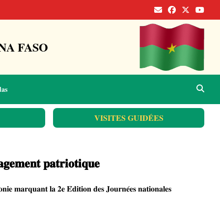
NA FASO
das
VISITES GUIDÉES
𝐚𝐠𝐞𝐦𝐞𝐧𝐭 𝐩𝐚𝐭𝐫𝐢𝐨𝐭𝐢𝐪𝐮𝐞
 𝐦𝐚𝐫𝐪𝐮𝐚𝐧𝐭 𝐥𝐚 𝟐𝐞 𝐄́𝐝𝐢𝐭𝐢𝐨𝐧 𝐝𝐞𝐬 𝐉𝐨𝐮𝐫𝐧𝐞́𝐞𝐬 𝐧𝐚𝐭𝐢𝐨𝐧𝐚𝐥𝐞𝐬