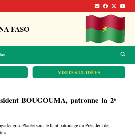
NA FASO
das
VISITES GUIDÉES
Président BOUGOUMA, patronne la 2ᵉ
uagadougou. Placée sous le haut patronage du Président de
r ».